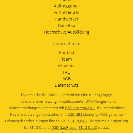
Auftraggeber
Ausführender
Handwerker
GaLaBau
Hochschule/Ausbildung
Unternehmen
Kontakt
Team
Aktuelles
FAQ
AGB
Datenschutz
Dynamische BauDaten unterstützen eine durchgängige
Informationsvernetzung. Modellbasierte (BIM) Mengen- und
Kostenermittlungen entstehen mit
DBD-KostenKalkül
. Bauteilorientierte
Kostenschätzungen entstehen mit
DBD-BIM Elements
. VOB-gerechte
Leistungsbeschreibungen finden Sie in
STLB-Bau
. Die optimale Ergänzung
für STLB-Bau ist
DBD-BauPreise
.
STLB-BauZ
ist das