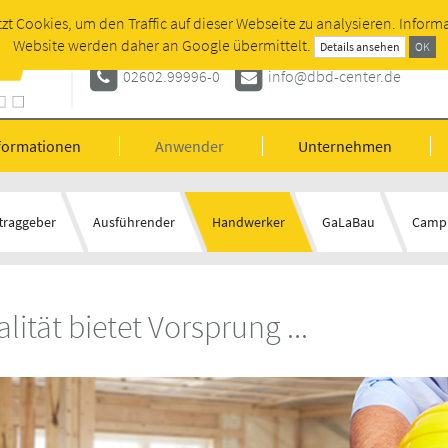
tzt Cookies, um den Traffic auf dieser Webseite zu analysieren. Inform
Autorisierter Fachhändler für Dynamische
Website werden daher an Google übermittelt.
Details ansehen
OK
02602.99996-0
info@dbd-center.de
formationen
Anwender
Unternehmen
traggeber
Ausführender
Handwerker
GaLaBau
Camp
ität bietet Vorsprung ...