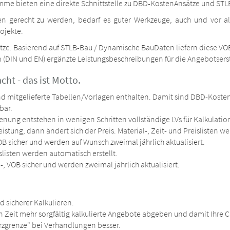
e bieten eine direkte Schnittstelle zu DBD-KostenAnsätze und STL
 gerecht zu werden, bedarf es guter Werkzeuge, auch und vor al
ojekte.
ze. Basierend auf STLB-Bau / Dynamische BauDaten liefern diese V
(DIN und EN) ergänzte Leistungsbeschreibungen für die Angebotserst
cht - das ist Motto.
nd mitgelieferte Tabellen/Vorlagen enthalten. Damit sind DBD-Kost
bar.
enung entstehen in wenigen Schritten vollständige LVs für Kalkulat
eistung, dann ändert sich der Preis. Material-, Zeit- und Preislisten we
OB sicher und werden auf Wunsch zweimal jährlich aktualisiert.
islisten werden automatisch erstellt.
-, VOB sicher und werden zweimal jährlich aktualisiert.
d sicherer Kalkulieren.
n Zeit mehr sorgfältig kalkulierte Angebote abgeben und damit Ihre 
rzgrenze" bei Verhandlungen besser.