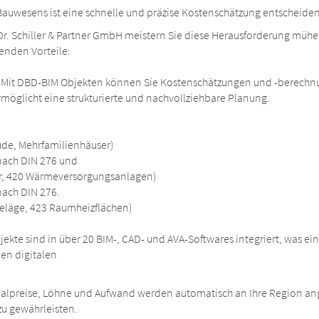
Bauwesens ist eine schnelle und präzise Kostenschätzung entscheide
r. Schiller & Partner GmbH meistern Sie diese Herausforderung mühelo
genden Vorteile:
Mit DBD-BIM Objekten können Sie Kostenschätzungen und -berechnun
ermöglicht eine strukturierte und nachvollziehbare Planung.
de, Mehrfamilienhäuser)
nach DIN 276 und
er, 420 Wärmeversorgungsanlagen)
ach DIN 276.
eläge, 423 Raumheizflächen)
jekte sind in über 20 BIM-, CAD- und AVA-Softwares integriert, was e
en digitalen
rialpreise, Löhne und Aufwand werden automatisch an Ihre Region an
zu gewährleisten.