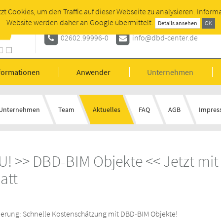
tzt Cookies, um den Traffic auf dieser Webseite zu analysieren. Inform
Autorisierter Fachhändler für Dynamische
Website werden daher an Google übermittelt.
Details ansehen
OK
02602.99996-0
info@dbd-center.de
formationen
Anwender
Unternehmen
Unternehmen
Team
Aktuelles
FAQ
AGB
Impre
U! >> DBD-BIM Objekte << Jetzt mit
att
rderung: Schnelle Kostenschätzung mit DBD-BIM Objekte!