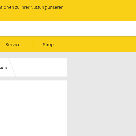
Infopaket anfordern
ationen zu Ihrer Nutzung unserer
 BauDaten
Service
Shop
ssum